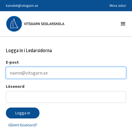
kansliet@vitsgarn.se
Mina sidor
Logga in i Ledarsidorna
E-post
Lösenord
Logga in
Glömt lösenord?